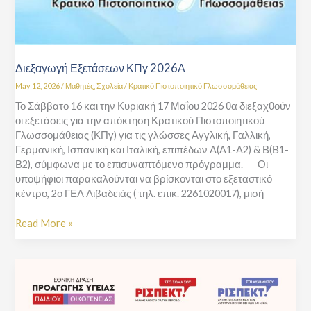
Διεξαγωγή Εξετάσεων ΚΠγ 2026Α
May 12, 2026
/
Μαθητές
,
Σχολεία
/
Κρατικό Πιστοποιητικό Γλωσσομάθειας
Το Σάββατο 16 και την Κυριακή 17 Μαΐου 2026 θα διεξαχθούν
οι εξετάσεις για την απόκτηση Κρατικού Πιστοποιητικού
Γλωσσομάθειας (ΚΠγ) για τις γλώσσες Αγγλική, Γαλλική,
Γερμανική, Ισπανική και Ιταλική, επιπέδων A(A1-A2) & Β(Β1-
Β2), σύμφωνα με το επισυναπτόμενο πρόγραμμα. Οι
υποψήφιοι παρακαλούνται να βρίσκονται στο εξεταστικό
κέντρο, 2ο ΓΕΛ Λιβαδειάς ( τηλ. επικ. 2261020017), μισή
Read More »
Εκδήλωση
Εθνικής
Δράσης
“Προαγωγή