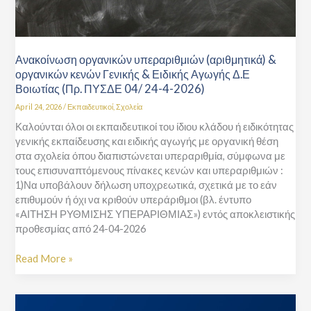
Αγωγής
Δ.Ε
Βοιωτίας
(Πρ.
Ανακοίνωση οργανικών υπεραριθμιών (αριθμητικά) &
ΠΥΣΔΕ
οργανικών κενών Γενικής & Ειδικής Αγωγής Δ.Ε
04/
Βοιωτίας (Πρ. ΠΥΣΔΕ 04/ 24-4-2026)
24-
April 24, 2026
/
Εκπαιδευτικοί
,
Σχολεία
4-
Καλούνται όλοι οι εκπαιδευτικοί του ίδιου κλάδου ή ειδικότητας
2026)
γενικής εκπαίδευσης και ειδικής αγωγής με οργανική θέση
στα σχολεία όπου διαπιστώνεται υπεραριθμία, σύμφωνα με
τους επισυναπτόμενους πίνακες κενών και υπεραριθμιών :
1)Να υποβάλουν δήλωση υποχρεωτικά, σχετικά με το εάν
επιθυμούν ή όχι να κριθούν υπεράριθμοι (βλ. έντυπο
«ΑΙΤΗΣΗ ΡΥΘΜΙΣΗΣ ΥΠΕΡΑΡΙΘΜΙΑΣ») εντός αποκλειστικής
προθεσμίας από 24-04-2026
Read More »
Ψηφιακό