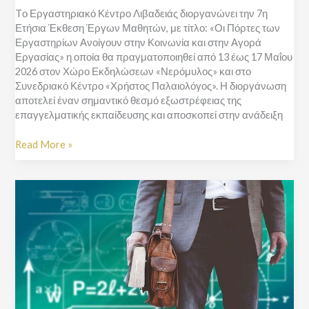
Tο Εργαστηριακό Κέντρο Λιβαδειάς διοργανώνει την 7η
Ετήσια Έκθεση Έργων Μαθητών, με τίτλο: «Οι Πόρτες των
Εργαστηρίων Ανοίγουν στην Κοινωνία και στην Αγορά
Εργασίας» η οποία θα πραγματοποιηθεί από 13 έως 17 Μαΐου
2026 στον Χώρο Εκδηλώσεων «Νερόμυλος» και στο
Συνεδριακό Κέντρο «Χρήστος Παλαιολόγος». Η διοργάνωση
αποτελεί έναν σημαντικό θεσμό εξωστρέφειας της
επαγγελματικής εκπαίδευσης και αποσκοπεί στην ανάδειξη
Read More »
Τοποθέτηση
εκπαιδευτικών
για
άρση
υπεραριθμίας
(Πράξη
ΠΥΣΔΕ
05/06-
5-