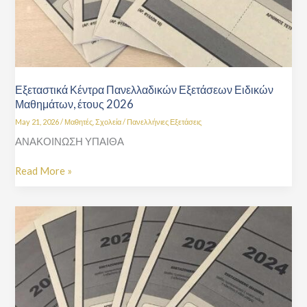
Εξεταστικά Κέντρα Πανελλαδικών Εξετάσεων Ειδικών
Μαθημάτων, έτους 2026
May 21, 2026
/
Μαθητές
,
Σχολεία
/
Πανελλήνιες Εξετάσεις
ΑΝΑΚΟΙΝΩΣΗ ΥΠΑΙΘΑ
Read More »
Δελτίο
Τύπου
–
Δράσεις
Υποστήριξης
Υποψηφίων
Πανελλαδικών