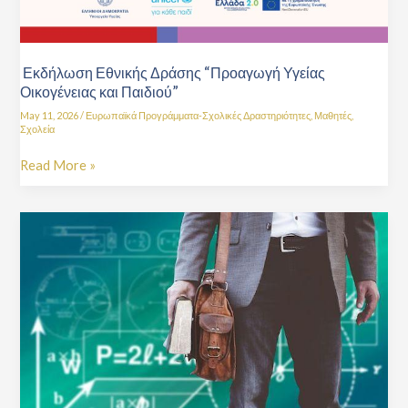
Εκδήλωση Εθνικής Δράσης “Προαγωγή Υγείας
Οικογένειας και Παιδιού”
May 11, 2026
/
Ευρωπαϊκά Προγράμματα-Σχολικές Δραστηριότητες
,
Μαθητές
,
Σχολεία
Read More »
Δήλωση
προτίμησης
τοποθέτησης
σε
οργανικά
κενά
Ειδικής