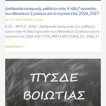
Διαδικασία εισαγωγής μαθητών στην Α τάξη Γυμνασίου
των Μουσικών Σχολείων για το σχολικό έτος 2026_2027
April 27, 2026
/
Μαθητές
,
Σχολεία
ΕΞΕ – 49953 – 2026 – Διαδικασία εισαγωγής των μαθητών
τριών στην Α τάξη Γυμνασίου των Μουσικών Σχολείων για το
σχολικό έτος 2026-2027 ΣΥΝ_49953_ΜΟΥΣΙΚΑ_ΣΧ _2026_27
Read More »
Ανακοίνωση
οργανικών
υπεραριθμιών
(αριθμητικά)
&
οργανικών
κενών
Γενικής
&
Ειδικής