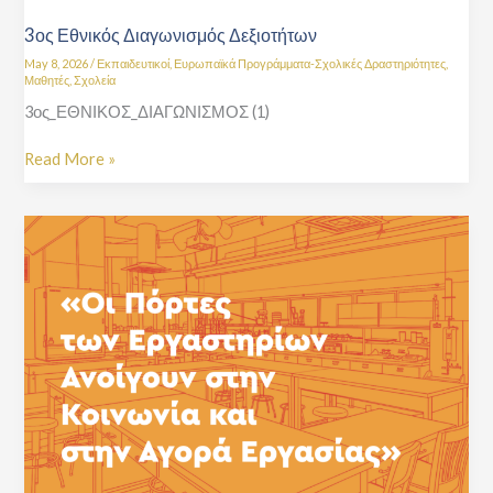
3ος Εθνικός Διαγωνισμός Δεξιοτήτων
May 8, 2026
/
Εκπαιδευτικοί
,
Ευρωπαϊκά Προγράμματα-Σχολικές Δραστηριότητες
,
Μαθητές
,
Σχολεία
3ος_ΕΘΝΙΚΟΣ_ΔΙΑΓΩΝΙΣΜΟΣ (1)
Read More »
7η
Ετήσια
Έκθεση
Εργαστηριακού
Κέντρου
Λιβαδειάς-
Τετάρτη
13/5/2026,
18:30μ.μ.