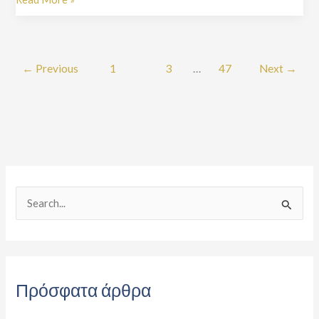
←
Previous
1
2
3
…
47
Next
→
S
e
a
r
Πρόσφατα άρθρα
c
h