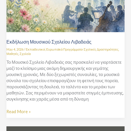
Εκδήλωση Μουσικού Σχολείου Λιβαδειάς
May 4, 2026
/
Εκπαιδευτικοί
,
Ευρωπαϊκά Προγράμματα-Σχολικές Δραστηριότητες
,
Μαθητές
,
Σχολεία
Το Μουσικό Σχολείο Λιβαδειάς σας προσκαλεί να γιορτάσετε
μαζί το κλείσιμο μιας ακόμη δημιουργικής και γεμάτης
μουσική χρονιάς. Με δύο ξεχωριστές συναυλίες, τα μουσικά
σύνολα του σχολείου επισφραγίζουν τη φετινή τους πορεία,
παρουσιάζοντας τη δουλειά, το ταλέντο και το μεράκι των
μαθητών. Σας περιμένουν να μοιραστείτε στιγμές έμπνευσης,
συγκίνησης και χαράς μέσα από τη δύναμη
Read More »
Διαδικασία