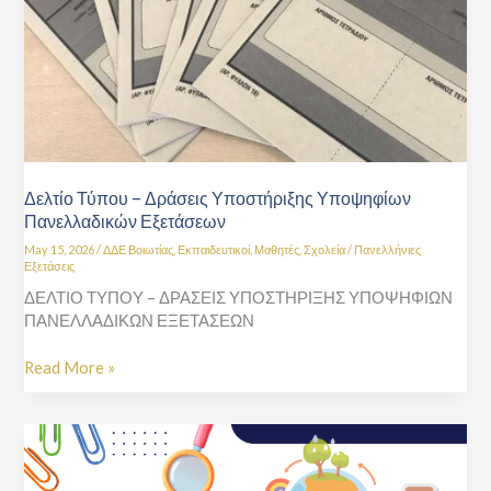
Εξετάσεων
Δελτίο Τύπου – Δράσεις Υποστήριξης Υποψηφίων
Πανελλαδικών Εξετάσεων
May 15, 2026
/
ΔΔΕ Βοιωτίας
,
Εκπαιδευτικοί
,
Μαθητές
,
Σχολεία
/
Πανελλήνιες
Εξετάσεις
ΔΕΛΤΙΟ ΤΥΠΟΥ – ΔΡΑΣΕΙΣ ΥΠΟΣΤΗΡΙΞΗΣ ΥΠΟΨΗΦΙΩΝ
ΠΑΝΕΛΛΑΔΙΚΩΝ ΕΞΕΤΑΣΕΩΝ
Read More »
Ημερίδα
Παρουσίασης-
Διάχυσης