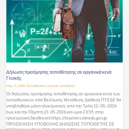
τοποθέτησης
σε
οργανικά
κενά
Γενικής
Δήλωση προτίμησης τοποθέτησης σε οργανικά κενά
Γενικής
May 11, 2026
/
Εκπαιδευτικοί
,
Σχολεία
/
μεταθέσεις
Οι δηλώσεις προτίμησης τοποθέτησης σε οργανικά κενά των
εκπαιδευτικών από Βελτίωση, Μετάθεση, Διάθεση ΠΥΣΔΕ θα
υποβληθούν μόνο ηλεκτρονικά, από την Τρίτη 12–05–2026
έως και την Πέμπτη 21-05-2026 και ώρα 23:59, στην
ηλεκτρονική διεύθυνση https://teachers.minedu.gov.gr
ΠΡΟΣΚΛΗΣΗ ΥΠΟΒΟΛΗΣ ΔΗΛΩΣΗΣ ΤΟΠΟΘΕΤΗΣ ΣΕ