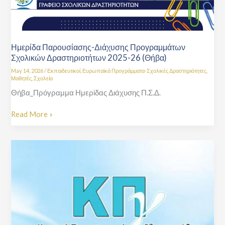
Ημερίδα Παρουσίασης-Διάχυσης Προγραμμάτων
Σχολικών Δραστηριοτήτων 2025-26 (Θήβα)
May 14, 2026
/
Εκπαιδευτικοί
,
Ευρωπαϊκά Προγράμματα-Σχολικές Δραστηριότητες
,
Μαθητές
,
Σχολεία
Θήβα_Πρόγραμμα Ημερίδας Διάχυσης Π.Σ.Δ.
Read More »
Διεξαγωγή
Εξετάσεων
ΚΠγ
2026Α