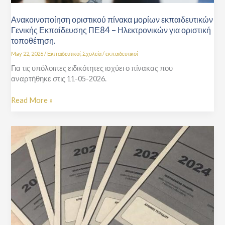
Εκπαίδευσης
ΠΕ84
Ανακοινοποίηση οριστικού πίνακα μορίων εκπαιδευτικών
–
Γενικής Εκπαίδευσης ΠΕ84 – Ηλεκτρονικών για οριστική
Ηλεκτρονικών
τοποθέτηση.
για
οριστική
May 22, 2026
/
Εκπαιδευτικοί
,
Σχολεία
/
εκπαιδευτικοί
τοποθέτηση.
Για τις υπόλοιπες ειδικότητες ισχύει ο πίνακας που
αναρτήθηκε στις 11-05-2026.
Read More »
Εξεταστικά
Κέντρα
Πανελλαδικών
Εξετάσεων
Ειδικών
Μαθημάτων,
έτους
2026