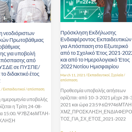
για
μιας
Απόσπαση
ς
στο
Εξωτερικό
από
Πρόσκληση Εκδήλωσης
 νεοδιόριστων
το
Ενδιαφέροντος Εκπαιδευτικών
ικών Πρωτοβάθμιας
για Απόσπαση στο Εξωτερικό
Σχολικό
ροβάθμιας
από το Σχολικό Έτος 2021-202
ης για υποβολή
Έτος
και από το Ημερολογιακό Έτος
απόσπασης από
2021-
2022 Νοτίου Ημισφαιρίου
ΣΔΕ σε ΠΥΣΠΕ/
2022
το διδακτικό έτος
και
March 11, 2021
/
Εκπαιδευτικοί
,
Σχολεία
/
2
απόσπαση
από
το
1
/
Εκπαιδευτικοί
/
απόσπαση
Προθεσμία υποβολής αιτήσεων
Ημερολογιακό
ορίζεται: από 10-3-2021 μέχρι 28-
ή ημερομηνία υποβολής
Έτος
2021 και ώρα 23:59 6Ω9746ΜΤΛΗ
ίζεται η Τρίτη 24-08-
2022
ΧΜΖ_ΠΡΟΣΚΛΗΣΗ_ΕΝΔΙΑΦΕΡ
ρα 15:00. Ψ7ΒΖ46ΜΤΛΗ-
Νοτίου
ΤΟΣ_ΓΙΑ_ΣΧ_ΕΤΟΣ_2021-2022
ΚΛΗΣΗ
Ημισφαιρίου