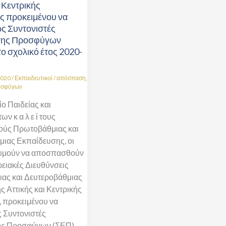
ι Κεντρικής
μιας
ς προκειμένου να
ς
ς Συντονιστές
σης Προσφύγων
το σχολικό έτος 2020-
υ
2020
/
Εκπαιδευτικοί
/
απόσπαση
,
οσφύγων
ο Παιδείας και
ν κ α λ ε ί τους
κούς Πρωτοβάθμιας και
ς
ιας Εκπαίδευσης, οι
ν
θυμούν να αποσπασθούν
ρειακές Διευθύνσεις
ας και Δευτεροβάθμιας
 Αττικής και Κεντρικής
 προκειμένου να
 Συντονιστές
ης Προσφύγων (ΣΕΠ)