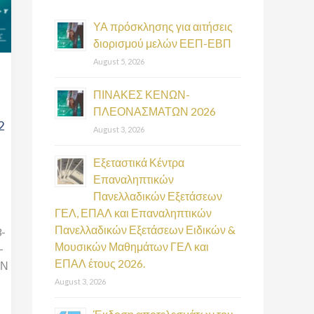
h
f
ΥΑ πρόσκλησης για αιτήσεις
διορισμού μελών ΕΕΠ-ΕΒΠ
o
August 5, 2026
r
:
ΠΙΝΑΚΕΣ ΚΕΝΩΝ-
ΠΛΕΟΝΑΣΜΑΤΩΝ 2026
2
August 3, 2026
Εξεταστικά Κέντρα
Επαναληπτικών
Πανελλαδικών Εξετάσεων
ΓΕΛ, ΕΠΑΛ και Επαναληπτικών
Πανελλαδικών Εξετάσεων Ειδικών &
3-
Μουσικών Μαθημάτων ΓΕΛ και
-
ΕΠΑΛ έτους 2026.
ΟΝ
August 3, 2026