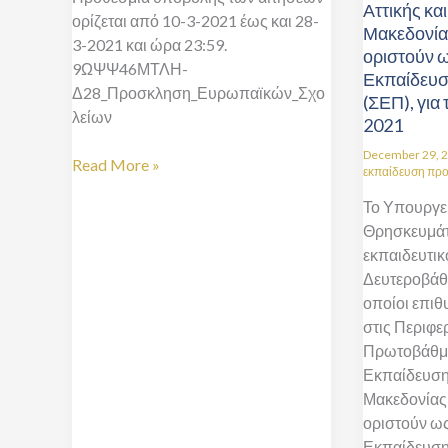
Αττικής κα
Δευτεροβάθ
ορίζεται από 10-3-2021 έως και 28-
Μακεδονία
Εκπαίδευση
3-2021 και ώρα 23:59.
οριστούν ω
Αττικής
9ΩΨΨ46ΜΤΛΗ-
Εκπαίδευ
και
Δ28_Προσκληση_Ευρωπαϊκών_Σχο
(ΣΕΠ), για 
Κεντρικής
λείων
2021
Μακεδονίας
προκειμένο
December 29, 
Read More »
εκπαίδευση πρ
να
οριστούν
Το Υπουργεί
ως
Θρησκευμάτω
Συντονιστές
εκπαιδευτι
Εκπαίδευση
Δευτεροβάθμ
Προσφύγω
οποίοι επι
(ΣΕΠ),
στις Περιφε
για
Πρωτοβάθμι
το
Εκπαίδευσης
σχολικό
Μακεδονίας,
έτος
οριστούν ως
2020-
Εκπαίδευσ