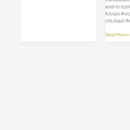
2021
κατά το σχο
Κέντρο Φιλ
στη Δομή Φι
Read More 