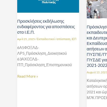
αποσπάσεις
και
στο
Δευτεροβάθ
Ι.Ε.Π.
Εκπαίδευση
για
Προσκλήσεις εκδήλωσης
υποβολή
ενδιαφέροντος για αποσπάσεις
Πρόσκληση
αιτήσεων
στο Ι.Ε.Π.
εκπαιδευτ
απόσπασης
και Δευτε
April 25, 2025
/
Εκπαιδευτικοί
/
απόσπαση
,
ΙΕΠ
Εκπαίδευσ
από
6Α5ΦΟΞΛΔ-
αιτήσεων 
ΠΥΣΠΕ/
ΛΡ5_Πρόσκληση_Διοικητικού
ΠΥΣΠΕ/ΠΥ
ΠΥΣΔΕ
63ΑΧΟΞΛΔ-
ΠΥΣΔΕ για 
σε
ΙΤΠ_Πρόσκληση_Επιστημονικού
2021-202
ΠΥΣΠΕ/
ΠΥΣΔΕ
August 13, 202
Read More »
για
Καταληκτικ
το
αιτήσεων ορ
διδακτικό
2021 και ώ
έτος
Μ7Κ ΠΡΟΣ
2021-
2022