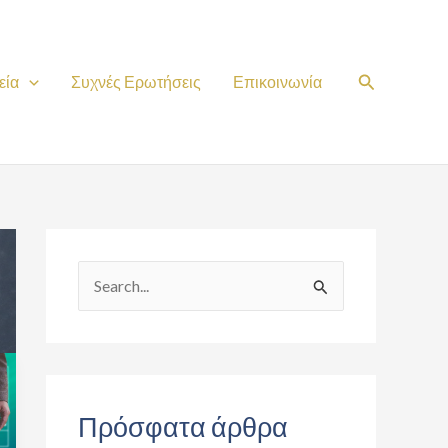
Search
εία
Συχνές Ερωτήσεις
Επικοινωνία
S
e
a
r
c
Πρόσφατα άρθρα