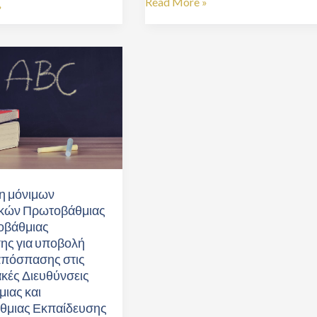
Read More »
»
κών
ιας
μιας
ς
η μόνιμων
ικών Πρωτοβάθμιας
ροβάθμιας
ης για υποβολή
ές
απόσπασης στις
κές Διευθύνσεις
ιας και
ιας
θμιας Εκπαίδευσης