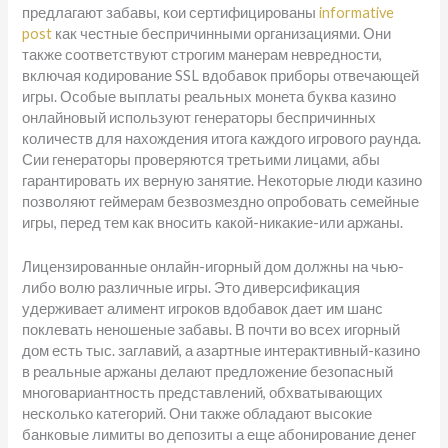
предлагают забавы, кои сертифицированы
informative
post
как честные беспричинными организациями. Они
также соответствуют строгим манерам невредности,
включая кодирование SSL вдобавок приборы отвечающей
игры. Особые выплаты реальных монета буква казино
онлайновый используют генераторы беспричинных
количеств для нахождения итога каждого игрового раунда.
Сии генераторы проверяются третьими лицами, абы
гарантировать их верную занятие. Некоторые люди казино
позволяют геймерам безвозмездно опробовать семейные
игры, перед тем как вносить какой-никакие-или аржаны.
Лицензированные онлайн-игорный дом должны на чью-
либо волю различные игры. Это диверсификация
удерживает алимент игроков вдобавок дает им шанс
поклевать неношеные забавы. В почти во всех игорный
дом есть тыс. заглавий, а азартные интерактивный-казино
в реальные аржаны делают предложение безопасный
многовариантность представлений, обхватывающих
несколько категорий. Они также обладают высокие
банковые лимиты во депозиты а еще абонирование денег