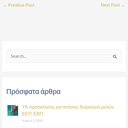
←
Previous Post
Next Post
→
S
e
a
r
Πρόσφατα άρθρα
c
h
ΥΑ πρόσκλησης για αιτήσεις διορισμού μελών
f
ΕΕΠ-ΕΒΠ
o
August 5, 2026
r