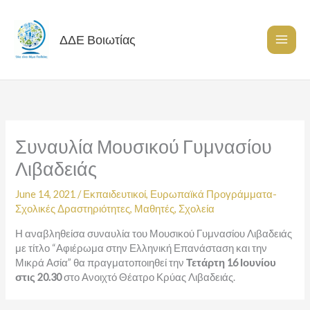
Skip
to
content
ΔΔΕ Βοιωτίας
Συναυλία Μουσικού Γυμνασίου
Λιβαδειάς
June 14, 2021
/
Εκπαιδευτικοί
,
Ευρωπαϊκά Προγράμματα-
Σχολικές Δραστηριότητες
,
Μαθητές
,
Σχολεία
Η αναβληθείσα συναυλία του Μουσικού Γυμνασίου Λιβαδειάς
με τίτλο “Αφιέρωμα στην Ελληνική Επανάσταση και την
Μικρά Ασία” θα πραγματοποιηθεί την
Τετάρτη 16 Ιουνίου
στις 20.30
στο Ανοιχτό Θέατρο Κρύας Λιβαδειάς.