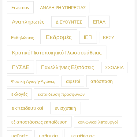
Erasmus
ΑΝΑΛΗΨΗ ΥΠΗΡΕΣΙΑΣ
Αναπληρωτές
ΕΠΑΛ
ΔΙΕΥΘΥΝΤΕΣ
Εκδρομές
ΙΕΠ
Εκδηλώσεις
ΚΕΣΥ
Κρατικό Πιστοποιητικό Γλωσσομάθειας
ΠΥΣΔΕ
Πανελλήνιες Εξετάσεις
ΣΧΟΛΕΙΑ
απόσπαση
Φυσική Αγωγή-Αγώνες
αιρετοί
εκλογές
εκπαίδευση προσφύγων
εκπαιδευτικοί
ενισχυτική
εξ αποστάσεως εκπαίδευση
κοινωνικοί λειτουργοί
μεταθέσεις
μαθητεία
μαθητές