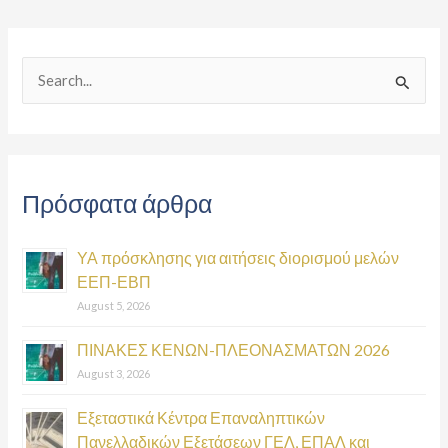
S
e
a
r
Πρόσφατα άρθρα
c
h
ΥΑ πρόσκλησης για αιτήσεις διορισμού μελών
f
ΕΕΠ-ΕΒΠ
o
August 5, 2026
r
:
ΠΙΝΑΚΕΣ ΚΕΝΩΝ-ΠΛΕΟΝΑΣΜΑΤΩΝ 2026
August 3, 2026
Εξεταστικά Κέντρα Επαναληπτικών
Πανελλαδικών Εξετάσεων ΓΕΛ, ΕΠΑΛ και