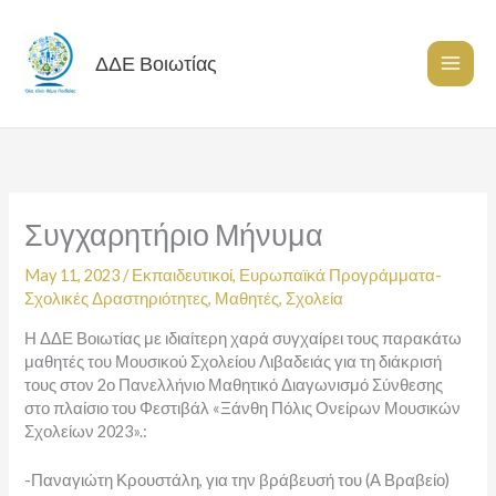
Skip
to
content
ΔΔΕ Βοιωτίας
Συγχαρητήριο Μήνυμα
May 11, 2023
/
Εκπαιδευτικοί
,
Ευρωπαϊκά Προγράμματα-
Σχολικές Δραστηριότητες
,
Μαθητές
,
Σχολεία
Η ΔΔΕ Βοιωτίας με ιδιαίτερη χαρά συγχαίρει τους παρακάτω
μαθητές του Μουσικού Σχολείου Λιβαδειάς για τη διάκρισή
τους στον 2ο Πανελλήνιο Μαθητικό Διαγωνισμό Σύνθεσης
στο πλαίσιο του Φεστιβάλ «Ξάνθη Πόλις Ονείρων Μουσικών
Σχολείων 2023».:
-Παναγιώτη Κρουστάλη, για την βράβευσή του (Α Βραβείο)