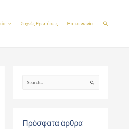
Search
εία
Συχνές Ερωτήσεις
Επικοινωνία
S
e
a
r
c
Πρόσφατα άρθρα