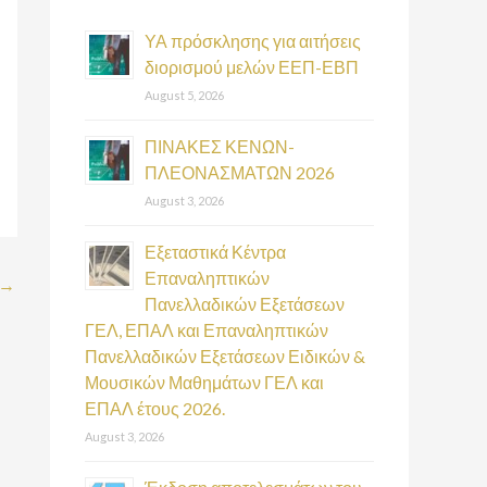
h
f
ΥΑ πρόσκλησης για αιτήσεις
διορισμού μελών ΕΕΠ-ΕΒΠ
o
August 5, 2026
r
:
ΠΙΝΑΚΕΣ ΚΕΝΩΝ-
ΠΛΕΟΝΑΣΜΑΤΩΝ 2026
August 3, 2026
Εξεταστικά Κέντρα
Επαναληπτικών
→
Πανελλαδικών Εξετάσεων
ΓΕΛ, ΕΠΑΛ και Επαναληπτικών
Πανελλαδικών Εξετάσεων Ειδικών &
Μουσικών Μαθημάτων ΓΕΛ και
ΕΠΑΛ έτους 2026.
August 3, 2026