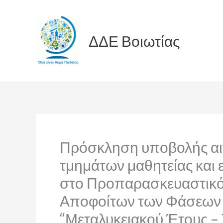
Skip
to
content
ΔΔΕ Βοιωτίας
Πρόσκληση υποβολής αι
τμημάτων μαθητείας και 
στο Προπαρασκευαστικ
Αποφοίτων των Φάσεων A΄,
“Μεταλυκειακού Έτους – 