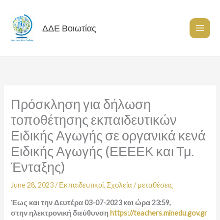
Skip
to
content
ΔΔΕ Βοιωτίας
Πρόσκληση για δήλωση
τοποθέτησης εκπαιδευτικών
Ειδικής Αγωγής σε οργανικά κενά
Ειδικής Αγωγής (ΕΕΕΕΚ και Τμ.
Ένταξης)
June 28, 2023
/
Εκπαιδευτικοί
,
Σχολεία
/
μεταθέσεις
Έως και την Δευτέρα 03-07-2023 και ώρα 23:59,
στην
ηλεκτρονική διεύθυνση
https://teachers.minedu.gov.gr