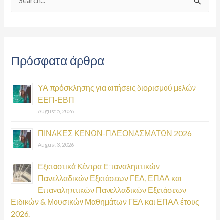
S
e
a
r
Πρόσφατα άρθρα
c
h
ΥΑ πρόσκλησης για αιτήσεις διορισμού μελών
f
ΕΕΠ-ΕΒΠ
o
August 5, 2026
r
:
ΠΙΝΑΚΕΣ ΚΕΝΩΝ-ΠΛΕΟΝΑΣΜΑΤΩΝ 2026
August 3, 2026
Εξεταστικά Κέντρα Επαναληπτικών
Πανελλαδικών Εξετάσεων ΓΕΛ, ΕΠΑΛ και
Επαναληπτικών Πανελλαδικών Εξετάσεων
Ειδικών & Μουσικών Μαθημάτων ΓΕΛ και ΕΠΑΛ έτους
2026.