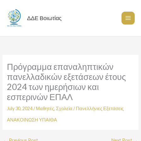
Skip
to
content
ΔΔΕ Βοιωτίας
Πρόγραμμα επαναληπτικών
πανελλαδικών εξετάσεων έτους
2024 των ημερήσιων και
εσπερινών ΕΠΑΛ
July 30, 2024
/
Μαθητές
,
Σχολεία
/
Πανελλήνιες Εξετάσεις
ΑΝΑΚΟΙΝΩΣΗ ΥΠΑΙΘΑ
←
Previous Post
Next Post
→