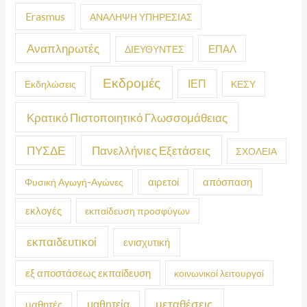
Erasmus
ΑΝΑΛΗΨΗ ΥΠΗΡΕΣΙΑΣ
Αναπληρωτές
ΕΠΑΛ
ΔΙΕΥΘΥΝΤΕΣ
Εκδρομές
ΙΕΠ
Εκδηλώσεις
ΚΕΣΥ
Κρατικό Πιστοποιητικό Γλωσσομάθειας
ΠΥΣΔΕ
Πανελλήνιες Εξετάσεις
ΣΧΟΛΕΙΑ
απόσπαση
Φυσική Αγωγή-Αγώνες
αιρετοί
εκλογές
εκπαίδευση προσφύγων
εκπαιδευτικοί
ενισχυτική
εξ αποστάσεως εκπαίδευση
κοινωνικοί λειτουργοί
μεταθέσεις
μαθητεία
μαθητές