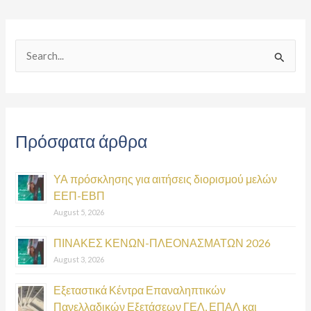
S
e
a
r
Πρόσφατα άρθρα
c
h
ΥΑ πρόσκλησης για αιτήσεις διορισμού μελών
f
ΕΕΠ-ΕΒΠ
o
August 5, 2026
r
:
ΠΙΝΑΚΕΣ ΚΕΝΩΝ-ΠΛΕΟΝΑΣΜΑΤΩΝ 2026
August 3, 2026
Εξεταστικά Κέντρα Επαναληπτικών
Πανελλαδικών Εξετάσεων ΓΕΛ, ΕΠΑΛ και