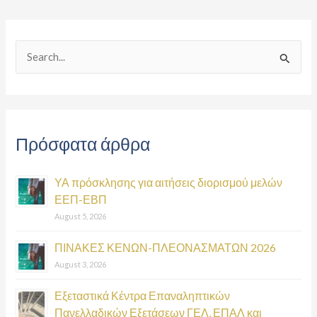
S
e
a
r
Πρόσφατα άρθρα
c
h
ΥΑ πρόσκλησης για αιτήσεις διορισμού μελών
f
ΕΕΠ-ΕΒΠ
o
August 5, 2026
r
:
ΠΙΝΑΚΕΣ ΚΕΝΩΝ-ΠΛΕΟΝΑΣΜΑΤΩΝ 2026
August 3, 2026
Εξεταστικά Κέντρα Επαναληπτικών
Πανελλαδικών Εξετάσεων ΓΕΛ, ΕΠΑΛ και