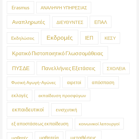
Erasmus
ΑΝΑΛΗΨΗ ΥΠΗΡΕΣΙΑΣ
Αναπληρωτές
ΕΠΑΛ
ΔΙΕΥΘΥΝΤΕΣ
Εκδρομές
ΙΕΠ
Εκδηλώσεις
ΚΕΣΥ
Κρατικό Πιστοποιητικό Γλωσσομάθειας
ΠΥΣΔΕ
Πανελλήνιες Εξετάσεις
ΣΧΟΛΕΙΑ
απόσπαση
Φυσική Αγωγή-Αγώνες
αιρετοί
εκλογές
εκπαίδευση προσφύγων
εκπαιδευτικοί
ενισχυτική
εξ αποστάσεως εκπαίδευση
κοινωνικοί λειτουργοί
μεταθέσεις
μαθητεία
μαθητές