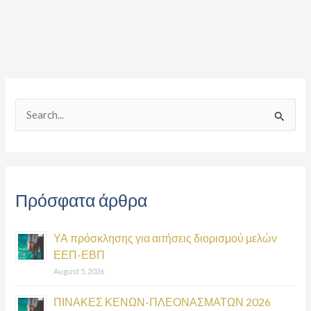
S
e
a
r
Πρόσφατα άρθρα
c
h
ΥΑ πρόσκλησης για αιτήσεις διορισμού μελών
f
ΕΕΠ-ΕΒΠ
o
August 5, 2026
r
:
ΠΙΝΑΚΕΣ ΚΕΝΩΝ-ΠΛΕΟΝΑΣΜΑΤΩΝ 2026