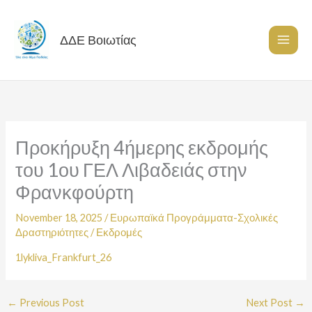
Skip
to
content
ΔΔΕ Βοιωτίας
Προκήρυξη 4ήμερης εκδρομής
του 1ου ΓΕΛ Λιβαδειάς στην
Φρανκφούρτη
November 18, 2025
/
Ευρωπαϊκά Προγράμματα-Σχολικές
Δραστηριότητες
/
Εκδρομές
1lykliva_Frankfurt_26
←
Previous Post
Next Post
→