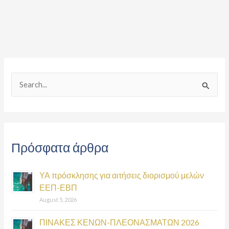
S
e
a
r
Πρόσφατα άρθρα
c
h
ΥΑ πρόσκλησης για αιτήσεις διορισμού μελών
f
ΕΕΠ-ΕΒΠ
o
August 5, 2026
r
:
ΠΙΝΑΚΕΣ ΚΕΝΩΝ-ΠΛΕΟΝΑΣΜΑΤΩΝ 2026