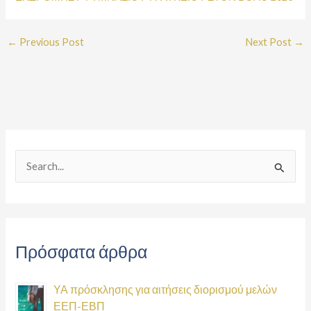
←
Previous Post
Next Post
→
S
e
a
r
Πρόσφατα άρθρα
c
h
ΥΑ πρόσκλησης για αιτήσεις διορισμού μελών
f
ΕΕΠ-ΕΒΠ
o