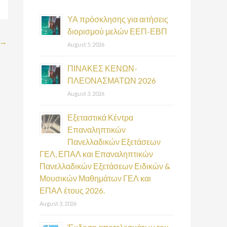
h
f
ΥΑ πρόσκλησης για αιτήσεις
διορισμού μελών ΕΕΠ-ΕΒΠ
o
→
August 5, 2026
r
:
ΠΙΝΑΚΕΣ ΚΕΝΩΝ-
ΠΛΕΟΝΑΣΜΑΤΩΝ 2026
August 3, 2026
Εξεταστικά Κέντρα
Επαναληπτικών
Πανελλαδικών Εξετάσεων
ΓΕΛ, ΕΠΑΛ και Επαναληπτικών
Πανελλαδικών Εξετάσεων Ειδικών &
Μουσικών Μαθημάτων ΓΕΛ και
ΕΠΑΛ έτους 2026.
August 3, 2026