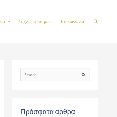
Search
εία
Συχνές Ερωτήσεις
Επικοινωνία
S
e
a
r
c
Πρόσφατα άρθρα