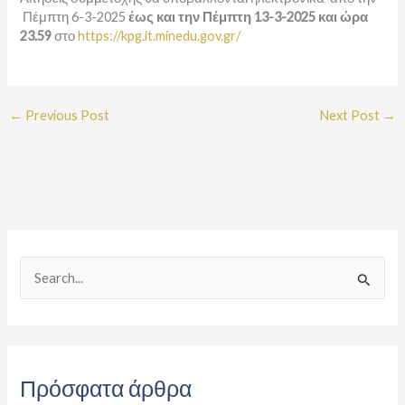
Πέμπτη 6-3-2025
έως και την Πέμπτη 13-3-2025 και ώρα
23.59
στο
https://kpg.it.minedu.gov.gr/
←
Previous Post
Next Post
→
S
e
a
r
Πρόσφατα άρθρα
c