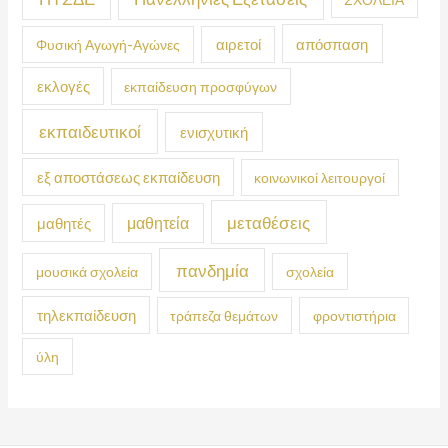
απόσπαση
Φυσική Αγωγή-Αγώνες
αιρετοί
εκλογές
εκπαίδευση προσφύγων
εκπαιδευτικοί
ενισχυτική
εξ αποστάσεως εκπαίδευση
κοινωνικοί λειτουργοί
μεταθέσεις
μαθητεία
μαθητές
πανδημία
μουσικά σχολεία
σχολεία
τηλεκπαίδευση
τράπεζα θεμάτων
φροντιστήρια
ύλη