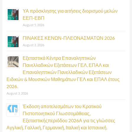
h
ΥΑ πρόσκλησης για αιτήσεις διορισμού μελών
f
ΕΕΠ-ΕΒΠ
o
August 5, 2026
r
:
ΠΙΝΑΚΕΣ ΚΕΝΩΝ-ΠΛΕΟΝΑΣΜΑΤΩΝ 2026
August 3, 2026
Εξεταστικά Κέντρα Επαναληπτικών
Πανελλαδικών Εξετάσεων ΓΕΛ, ΕΠΑΛ και
Επαναληπτικών Πανελλαδικών Εξετάσεων
Ειδικών & Μουσικών Μαθημάτων ΓΕΛ και ΕΠΑΛ έτους
2026.
August 3, 2026
Έκδοση αποτελεσμάτων του Κρατικού
Πιστοποιητικού Γλωσσομάθειας,
Εξεταστικήςπεριόδου 2026Α για τις γλώσσες
Αγγλική, Γαλλική, Γερμανική, Ιταλική και Ισπανική.