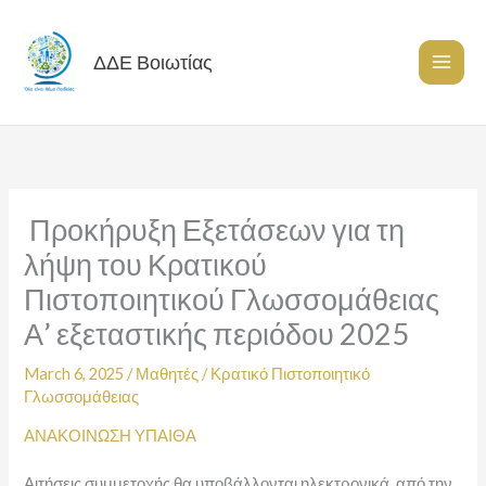
Skip
to
content
ΔΔΕ Βοιωτίας
Προκήρυξη Εξετάσεων για τη
λήψη του Κρατικού
Πιστοποιητικού Γλωσσομάθειας
Α’ εξεταστικής περιόδου 2025
March 6, 2025
/
Μαθητές
/
Κρατικό Πιστοποιητικό
Γλωσσομάθειας
ΑΝΑΚΟΙΝΩΣΗ ΥΠΑΙΘΑ
Αιτήσεις συμμετοχής θα υποβάλλονται ηλεκτρονικά από την