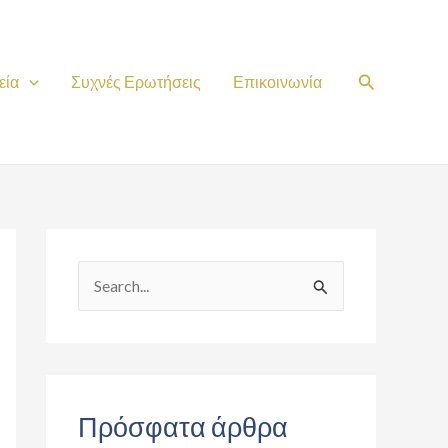
Search
εία
Συχνές Ερωτήσεις
Επικοινωνία
S
e
a
r
c
Πρόσφατα άρθρα