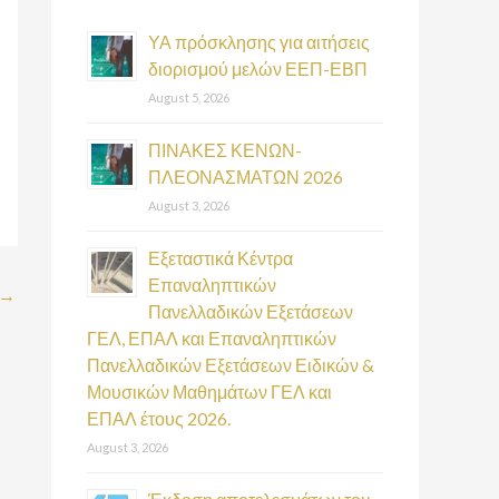
h
f
ΥΑ πρόσκλησης για αιτήσεις
διορισμού μελών ΕΕΠ-ΕΒΠ
o
August 5, 2026
r
:
ΠΙΝΑΚΕΣ ΚΕΝΩΝ-
ΠΛΕΟΝΑΣΜΑΤΩΝ 2026
August 3, 2026
Εξεταστικά Κέντρα
Επαναληπτικών
→
Πανελλαδικών Εξετάσεων
ΓΕΛ, ΕΠΑΛ και Επαναληπτικών
Πανελλαδικών Εξετάσεων Ειδικών &
Μουσικών Μαθημάτων ΓΕΛ και
ΕΠΑΛ έτους 2026.
August 3, 2026