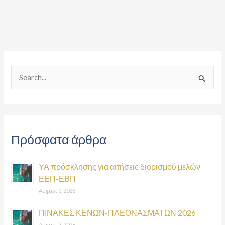
S
e
a
r
Πρόσφατα άρθρα
c
h
ΥΑ πρόσκλησης για αιτήσεις διορισμού μελών
f
ΕΕΠ-ΕΒΠ
o
August 5, 2026
r
:
ΠΙΝΑΚΕΣ ΚΕΝΩΝ-ΠΛΕΟΝΑΣΜΑΤΩΝ 2026
August 3, 2026