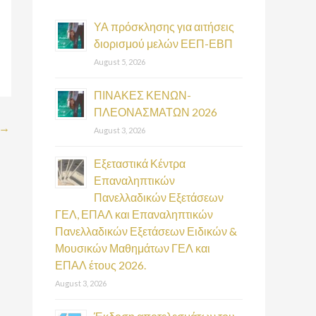
h
f
ΥΑ πρόσκλησης για αιτήσεις
διορισμού μελών ΕΕΠ-ΕΒΠ
o
August 5, 2026
r
:
ΠΙΝΑΚΕΣ ΚΕΝΩΝ-
ΠΛΕΟΝΑΣΜΑΤΩΝ 2026
→
August 3, 2026
Εξεταστικά Κέντρα
Επαναληπτικών
Πανελλαδικών Εξετάσεων
ΓΕΛ, ΕΠΑΛ και Επαναληπτικών
Πανελλαδικών Εξετάσεων Ειδικών &
Μουσικών Μαθημάτων ΓΕΛ και
ΕΠΑΛ έτους 2026.
August 3, 2026