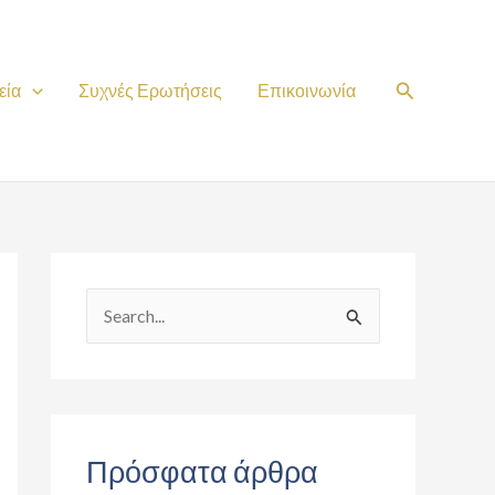
Search
εία
Συχνές Ερωτήσεις
Επικοινωνία
S
e
a
r
c
Πρόσφατα άρθρα