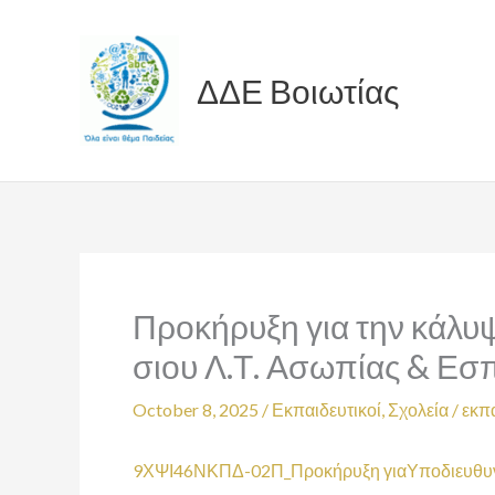
Skip
to
content
ΔΔΕ Βοιωτίας
Προκήρυξη για την κάλυ
σιου Λ.Τ. Ασωπίας & Εσ
October 8, 2025
/
Εκπαιδευτικοί
,
Σχολεία
/
εκπα
9ΧΨΙ46ΝΚΠΔ-02Π_Προκήρυξη γιαΥποδιευθυ