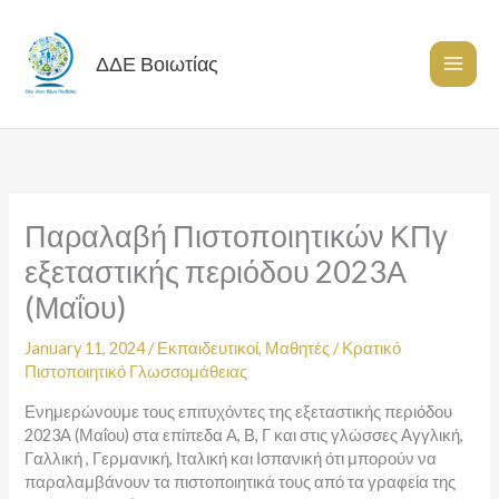
Skip
to
content
ΔΔΕ Βοιωτίας
Παραλαβή Πιστοποιητικών ΚΠγ
εξεταστικής περιόδου 2023Α
(Μαΐου)
January 11, 2024
/
Εκπαιδευτικοί
,
Μαθητές
/
Κρατικό
Πιστοποιητικό Γλωσσομάθειας
Ενημερώνουμε τους επιτυχόντες της εξεταστικής περιόδου
2023Α (Μαΐου) στα επίπεδα Α, Β, Γ και στις γλώσσες Αγγλική,
Γαλλική , Γερμανική, Ιταλική και Ισπανική ότι μπορούν να
παραλαμβάνουν τα πιστοποιητικά τους από τα γραφεία της