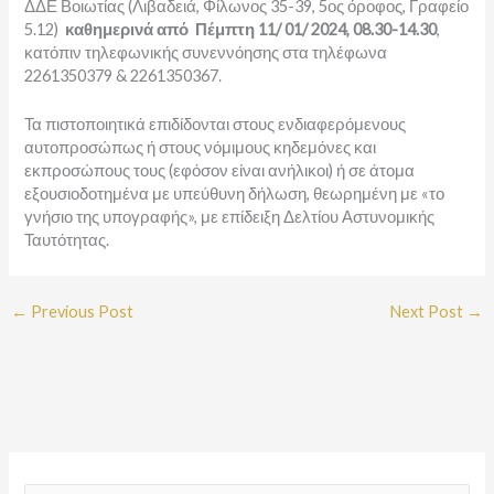
ΔΔΕ Βοιωτίας (Λιβαδειά, Φίλωνος 35-39, 5ος όροφος, Γραφείο
5.12)
καθημερινά από Πέμπτη 11/ 01/ 2024, 08.30-14.30
,
κατόπιν τηλεφωνικής συνεννόησης στα τηλέφωνα
2261350379 & 2261350367.
Τα πιστοποιητικά επιδίδονται στους ενδιαφερόμενους
αυτοπροσώπως ή στους νόμιμους κηδεμόνες και
εκπροσώπους τους (εφόσον είναι ανήλικοι) ή σε άτομα
εξουσιοδοτημένα με υπεύθυνη δήλωση, θεωρημένη με «το
γνήσιο της υπογραφής», με επίδειξη Δελτίου Αστυνομικής
Ταυτότητας.
←
Previous Post
Next Post
→