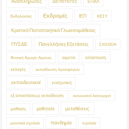
Αναπληρωτές
ΕΠΑΛ
ΔΙΕΥΘΥΝΤΕΣ
Εκδρομές
ΙΕΠ
Εκδηλώσεις
ΚΕΣΥ
Κρατικό Πιστοποιητικό Γλωσσομάθειας
ΠΥΣΔΕ
Πανελλήνιες Εξετάσεις
ΣΧΟΛΕΙΑ
απόσπαση
Φυσική Αγωγή-Αγώνες
αιρετοί
εκλογές
εκπαίδευση προσφύγων
εκπαιδευτικοί
ενισχυτική
εξ αποστάσεως εκπαίδευση
κοινωνικοί λειτουργοί
μεταθέσεις
μαθητεία
μαθητές
πανδημία
μουσικά σχολεία
σχολεία