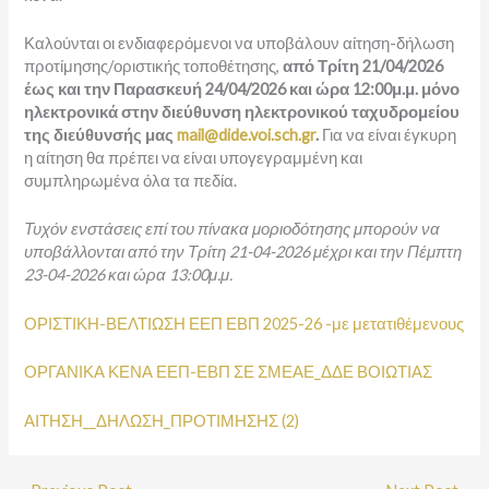
Καλούνται οι ενδιαφερόμενοι να υποβάλουν αίτηση-δήλωση
προτίμησης/οριστικής τοποθέτησης,
από Τρίτη 21/04/2026
έως και την Παρασκευή 24/04/2026 και ώρα 12:00μ.μ. μόνο
ηλεκτρονικά στην διεύθυνση ηλεκτρονικού ταχυδρομείου
της διεύθυνσής μας
mail@dide.voi.sch.gr
.
Για να είναι έγκυρη
η αίτηση θα πρέπει να είναι υπογεγραμμένη και
συμπληρωμένα όλα τα πεδία.
Τυχόν ενστάσεις επί του πίνακα μοριοδότησης μπορούν να
υποβάλλονται από την Τρίτη 21-04-2026 μέχρι και την Πέμπτη
23-04-2026 και ώρα 13:00μ.μ.
ΟΡΙΣΤΙΚΗ-ΒΕΛΤΙΩΣΗ ΕΕΠ ΕΒΠ 2025-26 -με μετατιθέμενους
ΟΡΓΑΝΙΚΑ ΚΕΝΑ ΕΕΠ-ΕΒΠ ΣΕ ΣΜΕΑΕ_ΔΔΕ ΒΟΙΩΤΙΑΣ
ΑΙΤΗΣΗ__ΔΗΛΩΣΗ_ΠΡΟΤΙΜΗΣΗΣ (2)