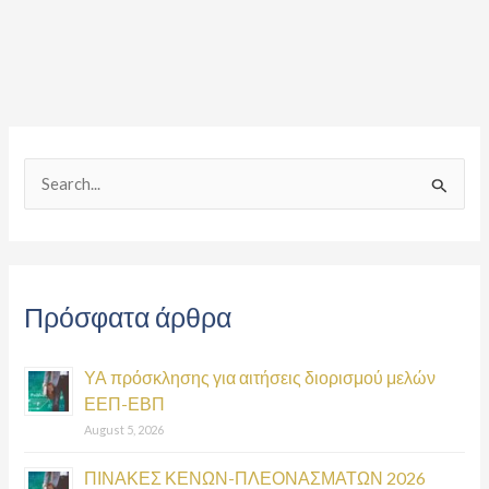
S
e
a
r
Πρόσφατα άρθρα
c
h
ΥΑ πρόσκλησης για αιτήσεις διορισμού μελών
f
ΕΕΠ-ΕΒΠ
o
August 5, 2026
r
:
ΠΙΝΑΚΕΣ ΚΕΝΩΝ-ΠΛΕΟΝΑΣΜΑΤΩΝ 2026