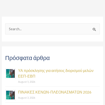
S
e
a
r
Πρόσφατα άρθρα
c
h
ΥΑ πρόσκλησης για αιτήσεις διορισμού μελών
f
ΕΕΠ-ΕΒΠ
o
August 5, 2026
r
:
ΠΙΝΑΚΕΣ ΚΕΝΩΝ-ΠΛΕΟΝΑΣΜΑΤΩΝ 2026
August 3, 2026