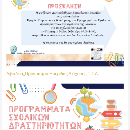
Λιβαδειά_Πρόγραμμα Ημερίδας Διάχυσης Π.Σ.Δ.