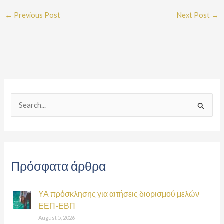
←
Previous Post
Next Post
→
S
e
a
r
Πρόσφατα άρθρα
c
h
ΥΑ πρόσκλησης για αιτήσεις διορισμού μελών
f
ΕΕΠ-ΕΒΠ
o
August 5, 2026
r