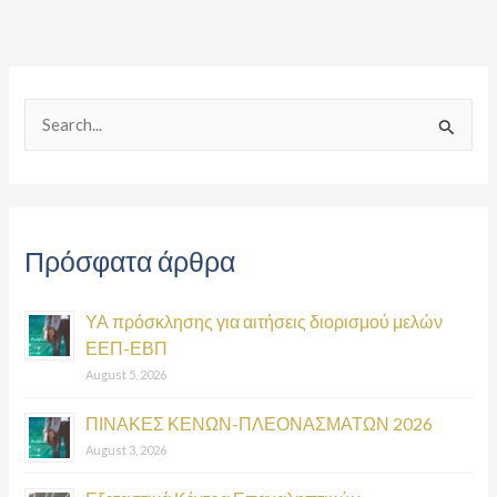
S
e
a
r
Πρόσφατα άρθρα
c
h
ΥΑ πρόσκλησης για αιτήσεις διορισμού μελών
f
ΕΕΠ-ΕΒΠ
o
August 5, 2026
r
:
ΠΙΝΑΚΕΣ ΚΕΝΩΝ-ΠΛΕΟΝΑΣΜΑΤΩΝ 2026
August 3, 2026