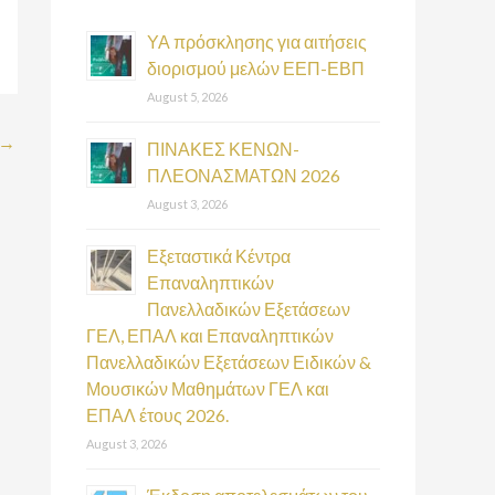
h
f
ΥΑ πρόσκλησης για αιτήσεις
διορισμού μελών ΕΕΠ-ΕΒΠ
o
August 5, 2026
r
→
:
ΠΙΝΑΚΕΣ ΚΕΝΩΝ-
ΠΛΕΟΝΑΣΜΑΤΩΝ 2026
August 3, 2026
Εξεταστικά Κέντρα
Επαναληπτικών
Πανελλαδικών Εξετάσεων
ΓΕΛ, ΕΠΑΛ και Επαναληπτικών
Πανελλαδικών Εξετάσεων Ειδικών &
Μουσικών Μαθημάτων ΓΕΛ και
ΕΠΑΛ έτους 2026.
August 3, 2026