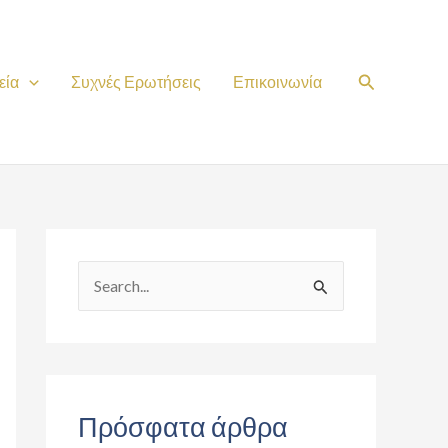
Search
εία
Συχνές Ερωτήσεις
Επικοινωνία
S
e
a
r
c
Πρόσφατα άρθρα