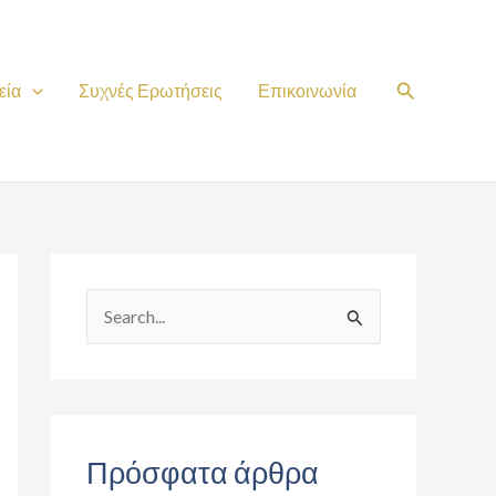
Search
εία
Συχνές Ερωτήσεις
Επικοινωνία
S
e
a
r
c
Πρόσφατα άρθρα