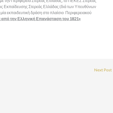
με την Περιφέρεια Στερεάς Ελλάδας, το ΠΕΚΕΣ Στερεάς
σεις Εκπαίδευσης Στερεάς Ελλάδας (διά των Υπευθύνων
ία εκπαιδευτική δράση στο πλαίσιο Περιφερειακού
α από την Ελληνική Επανάσταση του 1821»
Next Post