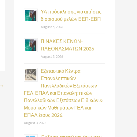
h
f
ΥΑ πρόσκλησης για αιτήσεις
διορισμού μελών ΕΕΠ-ΕΒΠ
o
August 5, 2026
r
:
ΠΙΝΑΚΕΣ ΚΕΝΩΝ-
ΠΛΕΟΝΑΣΜΑΤΩΝ 2026
August 3, 2026
Εξεταστικά Κέντρα
Επαναληπτικών
→
Πανελλαδικών Εξετάσεων
ΓΕΛ, ΕΠΑΛ και Επαναληπτικών
Πανελλαδικών Εξετάσεων Ειδικών &
Μουσικών Μαθημάτων ΓΕΛ και
ΕΠΑΛ έτους 2026.
August 3, 2026