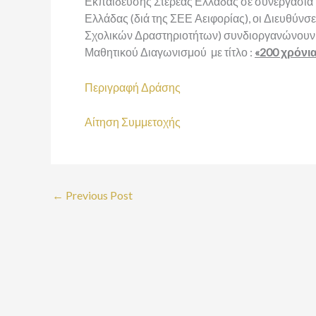
Εκπαίδευσης Στερεάς Ελλάδας σε συνεργασία 
Ελλάδας (διά της ΣΕΕ Αειφορίας), οι Διευθύν
Σχολικών Δραστηριοτήτων) συνδιοργανώνουν μ
Μαθητικού Διαγωνισμού με τίτλο :
«200 χρόνι
Περιγραφή Δράσης
Αίτηση Συμμετοχής
←
Previous Post