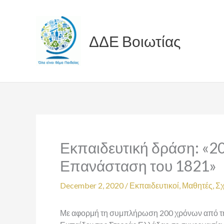
Skip
to
content
ΔΔΕ Βοιωτίας
Εκπαιδευτική δράση: «20
Επανάσταση του 1821»
December 2, 2020
/
Εκπαιδευτικοί
,
Μαθητές
,
Σχ
Με αφορμή τη συμπλήρωση 200 χρόνων από τη