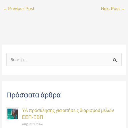
←
Previous Post
Next Post
→
S
e
a
r
Πρόσφατα άρθρα
c
h
ΥΑ πρόσκλησης για αιτήσεις διορισμού μελών
f
ΕΕΠ-ΕΒΠ
o
August 5, 2026
r