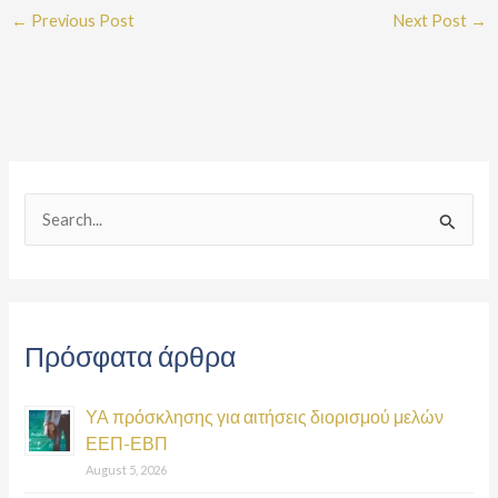
←
Previous Post
Next Post
→
S
e
a
r
Πρόσφατα άρθρα
c
h
ΥΑ πρόσκλησης για αιτήσεις διορισμού μελών
f
ΕΕΠ-ΕΒΠ
o
August 5, 2026
r