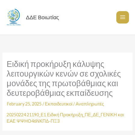
Skip
to
content
ΔΔΕ Βοιωτίας
Ειδική προκήρυξη κάλυψης
λειτουργικών κενών σε σχολικές
μονάδες της πρωτοβάθμιας και
δευτεροβάθμιας εκπαίδευσης
February 25, 2025
/
Εκπαιδευτικοί
/
Αναπληρωτές
20250224 21190_Ε1 Ειδική Προκήρυξη_ΠΕ_ΔΕ_ΓΕΝΙΚΗ και
ΕΑΕ ΨΨΗΟ46ΝΚΠΔ-ΠΞ3