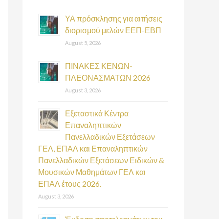
h
f
ΥΑ πρόσκλησης για αιτήσεις
διορισμού μελών ΕΕΠ-ΕΒΠ
o
August 5, 2026
r
:
ΠΙΝΑΚΕΣ ΚΕΝΩΝ-
ΠΛΕΟΝΑΣΜΑΤΩΝ 2026
August 3, 2026
Εξεταστικά Κέντρα
Επαναληπτικών
Πανελλαδικών Εξετάσεων
ΓΕΛ, ΕΠΑΛ και Επαναληπτικών
Πανελλαδικών Εξετάσεων Ειδικών &
Μουσικών Μαθημάτων ΓΕΛ και
ΕΠΑΛ έτους 2026.
August 3, 2026