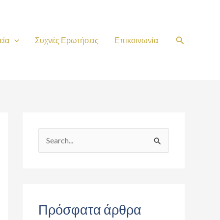
Search
εία
Συχνές Ερωτήσεις
Επικοινωνία
S
e
a
r
c
Πρόσφατα άρθρα