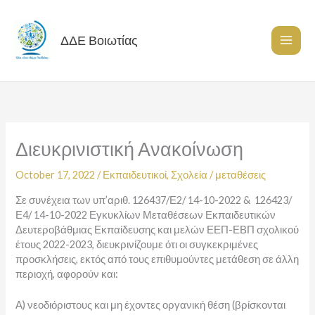
Skip
to
content
ΔΔΕ Βοιωτίας
Διευκρινιστική Ανακοίνωση
October 17, 2022
/
Εκπαιδευτικοί
,
Σχολεία
/
μεταθέσεις
Σε συνέχεια των υπ’αριθ. 126437/Ε2/ 14-10-2022 & 126423/
Ε4/ 14-10-2022 Εγκυκλίων Μεταθέσεων Εκπαιδευτικών
Δευτεροβάθμιας Εκπαίδευσης και μελών ΕΕΠ-ΕΒΠ σχολικού
έτους 2022-2023, διευκρινίζουμε ότι οι συγκεκριμένες
προσκλήσεις, εκτός από τους επιθυμούντες μετάθεση σε άλλη
περιοχή, αφορούν και:
Α) νεοδιόριστους και μη έχοντες οργανική θέση (βρίσκονται