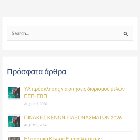
S
e
a
r
Πρόσφατα άρθρα
c
h
ΥΑ πρόσκλησης για αιτήσεις διορισμού μελών
f
ΕΕΠ-ΕΒΠ
o
August 5, 2026
r
:
ΠΙΝΑΚΕΣ ΚΕΝΩΝ-ΠΛΕΟΝΑΣΜΑΤΩΝ 2026
August 3, 2026
Εξεταστικά Κέντρα Επαναληπτικών