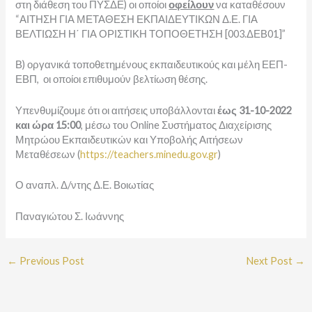
στη διάθεση του ΠΥΣΔΕ) οι οποίοι
οφείλουν
να καταθέσουν
“ΑΙΤΗΣΗ ΓΙΑ ΜΕΤΑΘΕΣΗ ΕΚΠΑΙΔΕΥΤΙΚΩΝ Δ.Ε. ΓΙΑ
ΒΕΛΤΙΩΣΗ Η΄ ΓΙΑ ΟΡΙΣΤΙΚΗ ΤΟΠΟΘΕΤΗΣΗ [003.ΔΕΒ01]”
Β) οργανικά τοποθετημένους εκπαιδευτικούς και μέλη ΕΕΠ-
ΕΒΠ, οι οποίοι επιθυμούν βελτίωση θέσης.
Υπενθυμίζουμε ότι οι αιτήσεις υποβάλλονται
έως 31-10-2022
και ώρα 15:00
, μέσω του Online Συστήματος Διαχείρισης
Μητρώου Εκπαιδευτικών και Υποβολής Αιτήσεων
Μεταθέσεων (
https://teachers.minedu.gov.gr
)
Ο αναπλ. Δ/ντης Δ.Ε. Βοιωτίας
Παναγιώτου Σ. Ιωάννης
←
Previous Post
Next Post
→