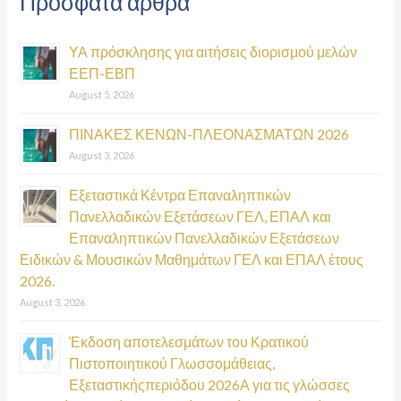
Πρόσφατα άρθρα
c
h
ΥΑ πρόσκλησης για αιτήσεις διορισμού μελών
f
ΕΕΠ-ΕΒΠ
o
August 5, 2026
r
:
ΠΙΝΑΚΕΣ ΚΕΝΩΝ-ΠΛΕΟΝΑΣΜΑΤΩΝ 2026
August 3, 2026
Εξεταστικά Κέντρα Επαναληπτικών
Πανελλαδικών Εξετάσεων ΓΕΛ, ΕΠΑΛ και
Επαναληπτικών Πανελλαδικών Εξετάσεων
Ειδικών & Μουσικών Μαθημάτων ΓΕΛ και ΕΠΑΛ έτους
2026.
August 3, 2026
Έκδοση αποτελεσμάτων του Κρατικού
Πιστοποιητικού Γλωσσομάθειας,
Εξεταστικήςπεριόδου 2026Α για τις γλώσσες