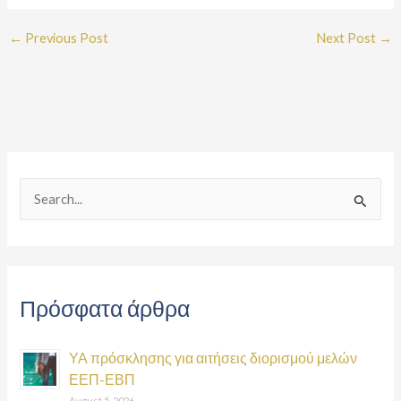
←
Previous Post
Next Post
→
S
e
a
r
Πρόσφατα άρθρα
c
h
ΥΑ πρόσκλησης για αιτήσεις διορισμού μελών
f
ΕΕΠ-ΕΒΠ
o
August 5, 2026