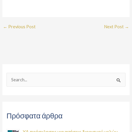
←
Previous Post
Next Post
→
S
e
a
r
Πρόσφατα άρθρα
c
h
ΥΑ πρόσκλησης για αιτήσεις διορισμού μελών