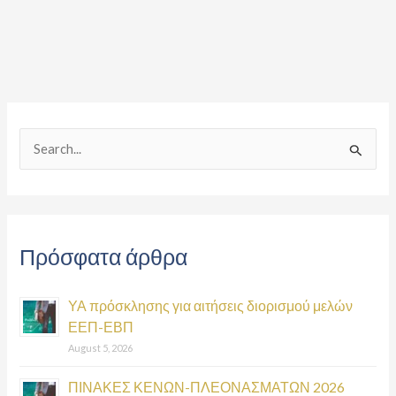
S
e
a
r
Πρόσφατα άρθρα
c
h
ΥΑ πρόσκλησης για αιτήσεις διορισμού μελών
f
ΕΕΠ-ΕΒΠ
o
August 5, 2026
r
:
ΠΙΝΑΚΕΣ ΚΕΝΩΝ-ΠΛΕΟΝΑΣΜΑΤΩΝ 2026