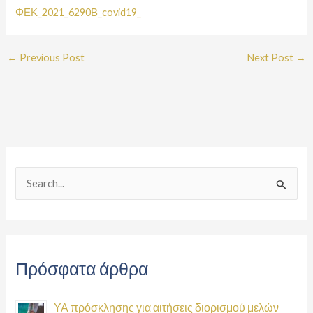
ΦΕΚ_2021_6290Β_covid19_
←
Previous Post
Next Post
→
S
e
a
r
Πρόσφατα άρθρα
c
h
ΥΑ πρόσκλησης για αιτήσεις διορισμού μελών
f