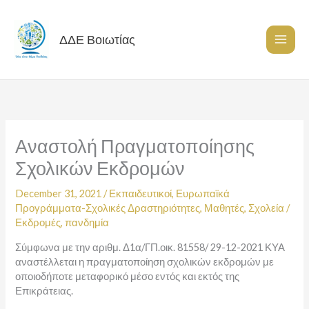
Skip
to
content
ΔΔΕ Βοιωτίας
Αναστολή Πραγματοποίησης
Σχολικών Εκδρομών
December 31, 2021
/
Εκπαιδευτικοί
,
Ευρωπαϊκά
Προγράμματα-Σχολικές Δραστηριότητες
,
Μαθητές
,
Σχολεία
/
Εκδρομές
,
πανδημία
Σύμφωνα με την αριθμ. Δ1α/ΓΠ.οικ. 81558/ 29-12-2021 ΚΥΑ
αναστέλλεται η πραγματοποίηση σχολικών εκδρομών με
οποιοδήποτε μεταφορικό μέσο εντός και εκτός της
Επικράτειας.