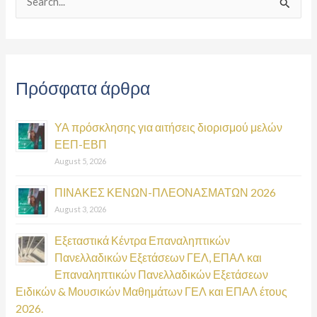
S
e
a
r
Πρόσφατα άρθρα
c
h
ΥΑ πρόσκλησης για αιτήσεις διορισμού μελών
f
ΕΕΠ-ΕΒΠ
o
August 5, 2026
r
:
ΠΙΝΑΚΕΣ ΚΕΝΩΝ-ΠΛΕΟΝΑΣΜΑΤΩΝ 2026
August 3, 2026
Εξεταστικά Κέντρα Επαναληπτικών
Πανελλαδικών Εξετάσεων ΓΕΛ, ΕΠΑΛ και
Επαναληπτικών Πανελλαδικών Εξετάσεων
Ειδικών & Μουσικών Μαθημάτων ΓΕΛ και ΕΠΑΛ έτους
2026.