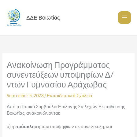
Skip
to
content
ΔΔΕ Βοιωτίας
Ανακοίνωση Προγράμματος
συνεντεύξεων υποψηφίων Δ/
ντων Γυμνασίου Αράχωβας
September 5, 2023
/
Εκπαιδευτικοί
,
Σχολεία
Από το Τοπικό Συμβούλιο Επιλογής Στελεχών Εκπαίδευσης
Βοιωτίας, ανακοινώνονται:
α) η
πρόσκληση
των υποψηφίων σε συνέντευξη, και