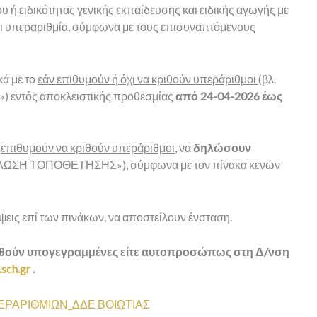
ου ή ειδικότητας γενικής εκπαίδευσης και ειδικής αγωγής με
αι υπεραριθμία, σύμφωνα με τους επισυναπτόμενους
ικά με το
εάν επιθυμούν ή όχι να κριθούν υπεράριθμοι
(βλ.
εντός αποκλειστικής προθεσμίας
από 24-04-2026 έως
ι
επιθυμούν να κριθούν υπεράριθμοι
, να
δηλώσουν
ΔΗΛΩΣΗ ΤΟΠΟΘΕΤΗΣΗΣ»), σύμφωνα με τον πίνακα κενών
εις επί των πινάκων, να αποστείλουν ένσταση.
ηθούν υπογεγραμμένες είτε αυτοπροσώπως στη Δ/νση
.sch.gr
.
ΕΡΑΡΙΘΜΙΩΝ_ΔΔΕ ΒΟΙΩΤΙΑΣ