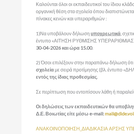
Καλούνται όλοι οι εκπαιδευτικοί του ίδιου κλάδ
οργανική θέση στα σχολεία όπου διαπιστώνετ
πίνακες κενών και υπεραριθμιών :
1)Να υποβάλουν δήλωση
υποχρεωτικά
, σχετ
έντυπο «ΑΙΤΗΣΗ ΡΥΘΜΙΣΗΣ ΥΠΕΡΑΡΙΘΜΙΑΣ») 
30-04-2026 και ώρα 15.00
.
2) Όσοι επιλέξουν στην παραπάνω δήλωση ότ
σχολεία
με σειρά προτίμησης (βλ. έντυπο «
εντός της ίδιας προθεσμίας
.
Σε περίπτωση που εντοπίσουν λάθη ή παραλείψ
Οι δηλώσεις των εκπαιδευτικών θα υποβλ
Δ.Ε. Βοιωτίας είτε μέσω
e
–
mail
:
mail@dide.voi
ΑΝΑΚΟΙΝΟΠΟΙΗΣΗ_ΔΙΑΔΙΚΑΣΙΑ ΑΡΣΗΣ ΥΠ