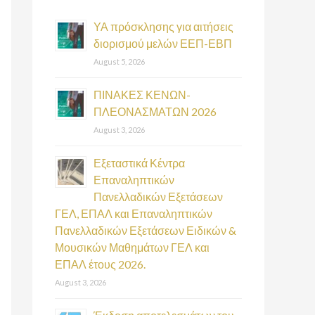
h
f
ΥΑ πρόσκλησης για αιτήσεις
διορισμού μελών ΕΕΠ-ΕΒΠ
o
August 5, 2026
r
:
ΠΙΝΑΚΕΣ ΚΕΝΩΝ-
ΠΛΕΟΝΑΣΜΑΤΩΝ 2026
August 3, 2026
Εξεταστικά Κέντρα
Επαναληπτικών
Πανελλαδικών Εξετάσεων
ΓΕΛ, ΕΠΑΛ και Επαναληπτικών
Πανελλαδικών Εξετάσεων Ειδικών &
Μουσικών Μαθημάτων ΓΕΛ και
ΕΠΑΛ έτους 2026.
August 3, 2026