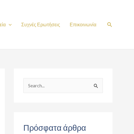
Search
εία
Συχνές Ερωτήσεις
Επικοινωνία
S
e
a
r
c
Πρόσφατα άρθρα