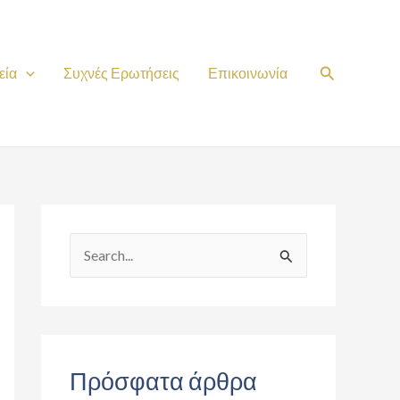
Search
εία
Συχνές Ερωτήσεις
Επικοινωνία
S
e
a
r
c
Πρόσφατα άρθρα