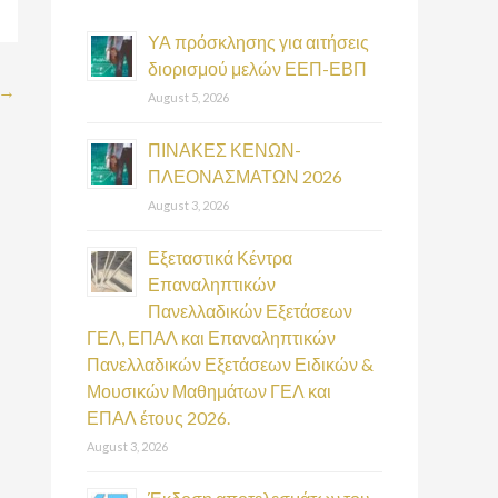
h
f
ΥΑ πρόσκλησης για αιτήσεις
διορισμού μελών ΕΕΠ-ΕΒΠ
o
→
August 5, 2026
r
:
ΠΙΝΑΚΕΣ ΚΕΝΩΝ-
ΠΛΕΟΝΑΣΜΑΤΩΝ 2026
August 3, 2026
Εξεταστικά Κέντρα
Επαναληπτικών
Πανελλαδικών Εξετάσεων
ΓΕΛ, ΕΠΑΛ και Επαναληπτικών
Πανελλαδικών Εξετάσεων Ειδικών &
Μουσικών Μαθημάτων ΓΕΛ και
ΕΠΑΛ έτους 2026.
August 3, 2026